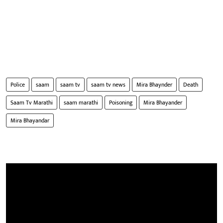
Police
saam
saam tv
saam tv news
Mira Bhaynder
Death
Saam Tv Marathi
saam marathi
Poisoning
Mira Bhayander
Mira Bhayandar