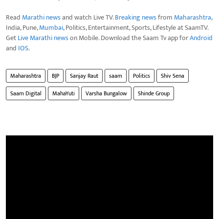
Read
Marathi news
and watch Live TV.
Breaking news
from
Maharashtra
,
India, Pune,
Mumbai
, Politics, Entertainment, Sports, Lifestyle at SaamTV.
Get
Live Marathi news
on Mobile. Download the Saam Tv app for
Android
and
IOS
.
Maharashtra
BJP
Sanjay Raut
saam
Politics
Shiv Sena
Saam Digital
MahaYuti
Varsha Bungalow
Shinde Group