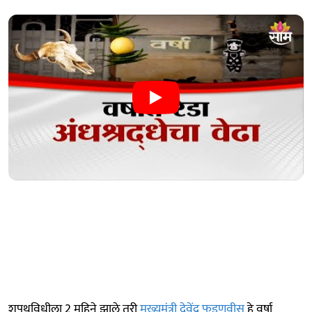
शपथविधीला 2 महिने झाले तरी
मुख्यमंत्री देवेंद्र फडणवीस
हे वर्षा