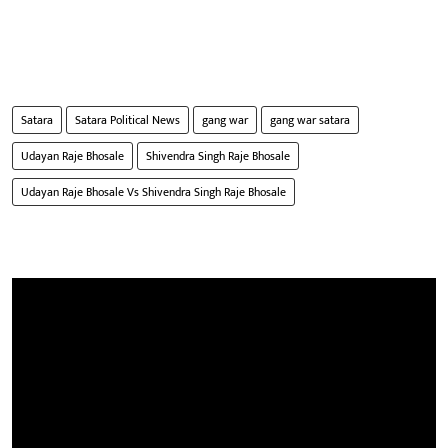
Satara
Satara Political News
gang war
gang war satara
Udayan Raje Bhosale
Shivendra Singh Raje Bhosale
Udayan Raje Bhosale Vs Shivendra Singh Raje Bhosale