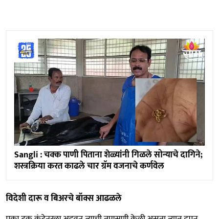
Sangli : चक्क पाणी पिताना शेळ्यांनी गिळले सोन्याचे दागिने;
शस्त्रक्रिया करत काढले चार ग्रॅम वजनाचे कर्णवेल
विदेशी दारू व बिअरचे बॉक्स आढळले
एका ट्रक कंटेनरला अडवून त्याची तपासणी केली असता त्यात दमन