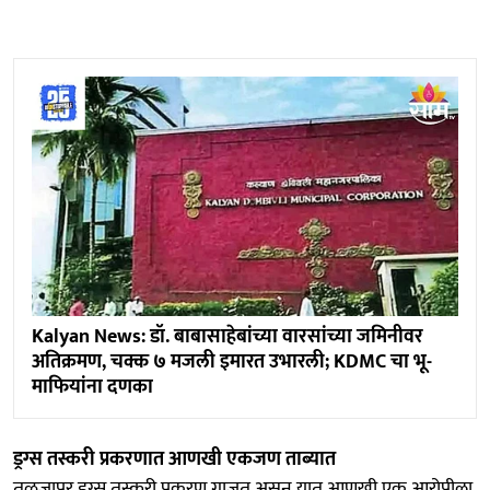
Kalyan News: डॉ. बाबासाहेबांच्या वारसांच्या जमिनीवर
अतिक्रमण, चक्क ७ मजली इमारत उभारली; KDMC चा भू-
माफियांना दणका
ड्रग्स तस्करी प्रकरणात आणखी एकजण ताब्यात
तुळजापुर ड्रग्स तस्करी प्रकरण गाजत असून यात आणखी एक आरोपीला