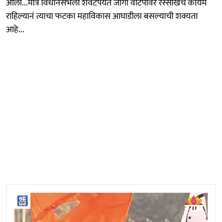
आला...मात्र विधानसभेला शेवटपर्यंत जागा वाटपावर रस्सीखेच कायम
राहिल्यानं त्याचा फटका महाविकास आघाडीला बसल्याची शक्यता
आहे...