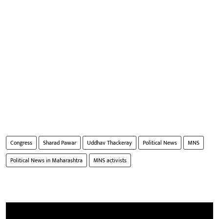
Congress
Sharad Pawar
Uddhav Thackeray
Political News
MNS
Political News in Maharashtra
MNS activists