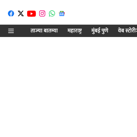
ताज्या बातम्या
महाराष्ट्र
मुंबई पुणे
वेब स्टोर