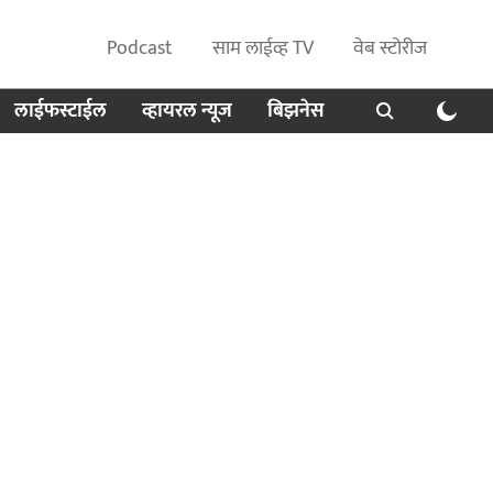
Podcast
साम लाईव्ह TV
वेब स्टोरीज
लाईफस्टाईल
व्हायरल न्यूज
बिझनेस