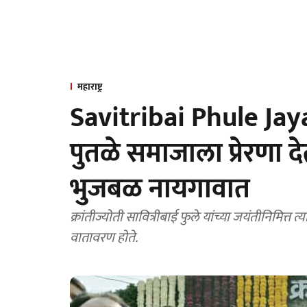
महाराष्ट्र
Savitribai Phule Jayant
पुतळे समाजाला प्रेरणा देत
भुजबळ नायगावात
क्रांतीज्योती सावित्रीबाई फुले यांच्या जयंतीनिमित्त
वातावरण हाेते.