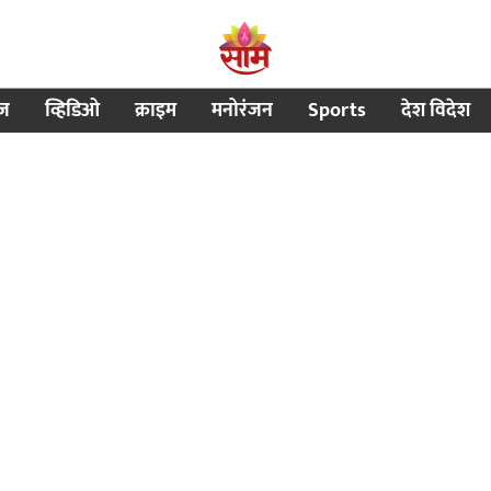
ीज
व्हिडिओ
क्राइम
मनोरंजन
Sports
देश विदेश