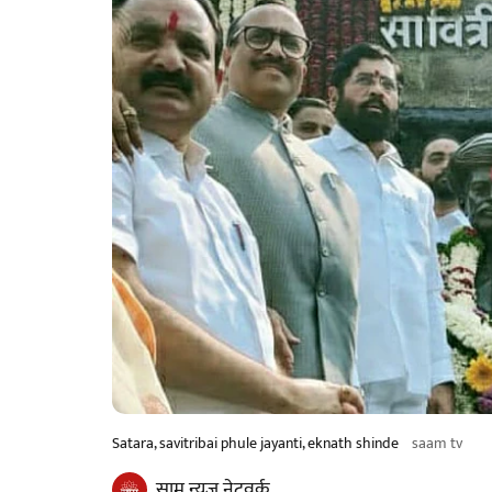
Satara, savitribai phule jayanti, eknath shinde
saam tv
साम न्यूज नेटवर्क