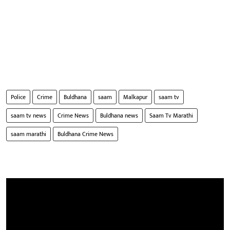
Police
Crime
Buldhana
saam
Malkapur
saam tv
saam tv news
Crime News
Buldhana news
Saam Tv Marathi
saam marathi
Buldhana Crime News