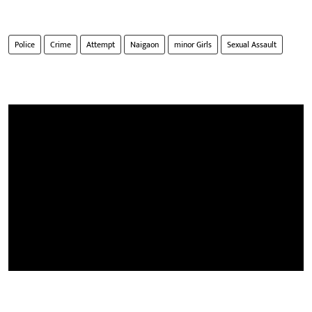
Police
Crime
Attempt
Naigaon
minor Girls
Sexual Assault