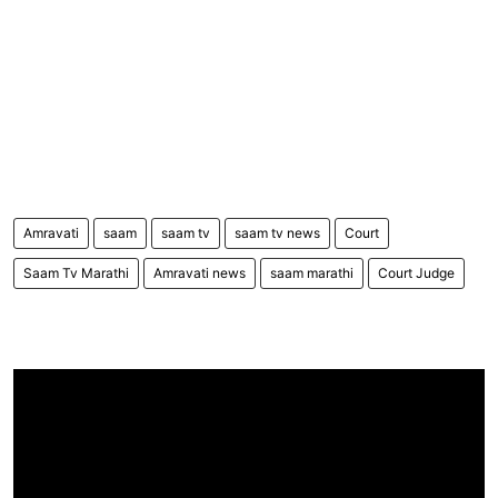
Amravati
saam
saam tv
saam tv news
Court
Saam Tv Marathi
Amravati news
saam marathi
Court Judge