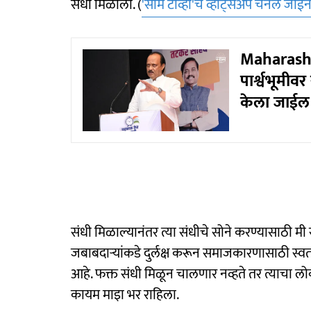
संधी मिळाली. (
'साम टीव्ही'चं व्हॉट्सअ‍ॅप चॅनल जॉ
Maharash
पार्श्वभूमीव
केला जाईल
संधी मिळाल्यानंतर त्या संधीचे सोने करण्यासाठी मी र
जबाबदाऱ्यांकडे दुर्लक्ष करून समाजकारणासाठी स्वत
आहे. फक्त संधी मिळून चालणार नव्हते तर त्याचा 
कायम माइा भर राहिला.