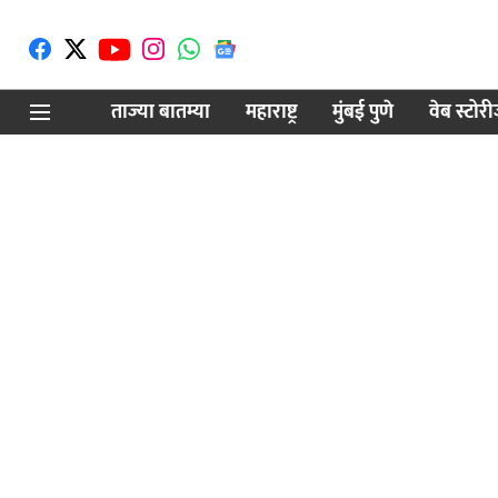
ताज्या बातम्या
महाराष्ट्र
मुंबई पुणे
वेब स्टोर