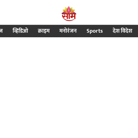
ीज
व्हिडिओ
क्राइम
मनोरंजन
Sports
देश विदेश