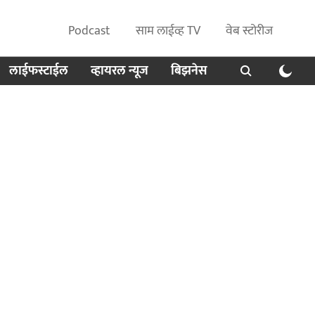
Podcast
साम लाईव्ह TV
वेब स्टोरीज
लाईफस्टाईल
व्हायरल न्यूज
बिझनेस