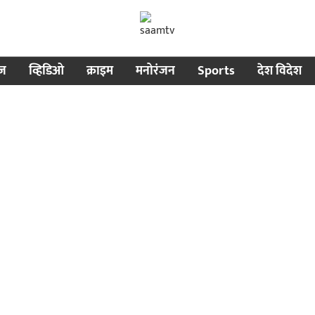
ीज
व्हिडिओ
क्राइम
मनोरंजन
Sports
देश विदेश