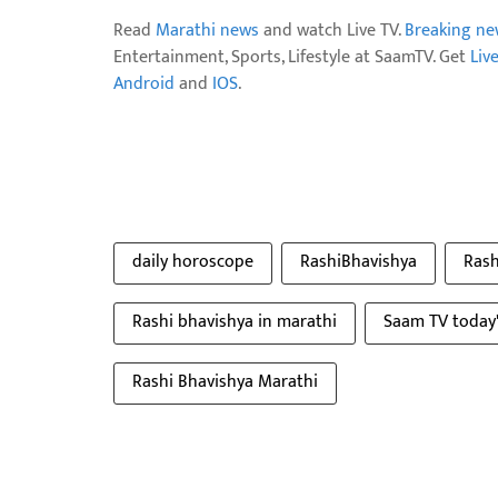
Read
Marathi news
and watch Live TV.
Breaking ne
Entertainment, Sports, Lifestyle at SaamTV. Get
Liv
Android
and
IOS
.
daily horoscope
RashiBhavishya
Rash
Rashi bhavishya in marathi
Saam TV today'
Rashi Bhavishya Marathi