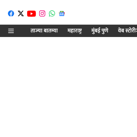
ताज्या बातम्या
महाराष्ट्र
मुंबई पुणे
वेब स्टोर