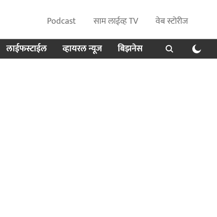
Podcast
साम लाईव्ह TV
वेब स्टोरीज
लाईफस्टाईल
व्हायरल न्यूज
बिझनेस