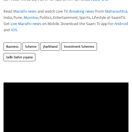
Read
Marathi news
and watch Live TV.
Breaking news
from
Maharashtra
,
India, Pune,
Mumbai
, Politics, Entertainment, Sports, Lifestyle at SaamTV.
Get
Live Marathi news
on Mobile. Download the Saam Tv app for
Android
and
IOS
.
Business
Scheme
jharkhand
Investment Schemes
ladki bahin yojana