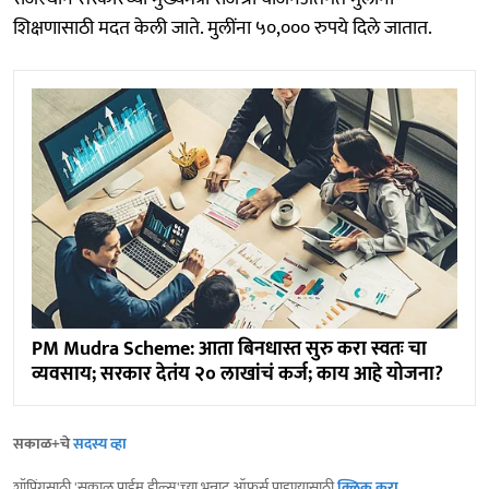
शिक्षणासाठी मदत केली जाते. मुलींना ५०,००० रुपये दिले जातात.
PM Mudra Scheme: आता बिनधास्त सुरु करा स्वतः चा
व्यवसाय; सरकार देतंय २० लाखांचं कर्ज; काय आहे योजना?
सकाळ+चे
सदस्य व्हा
शॉपिंगसाठी 'सकाळ प्राईम डील्स'च्या भन्नाट ऑफर्स पाहण्यासाठी
क्लिक करा
.