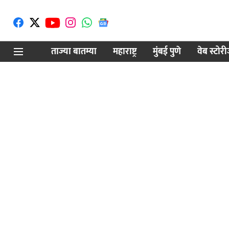
ताज्या बातम्या
महाराष्ट्र
मुंबई पुणे
वेब स्टोर