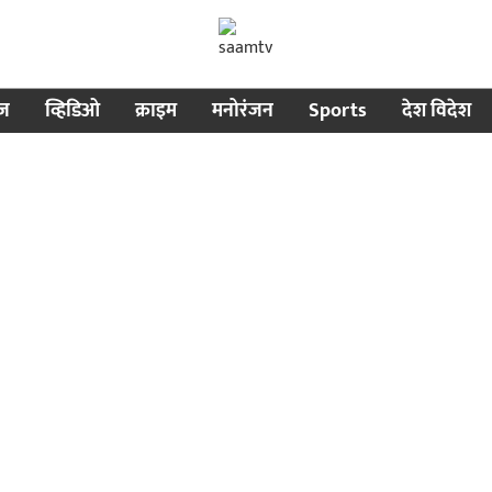
ीज
व्हिडिओ
क्राइम
मनोरंजन
Sports
देश विदेश