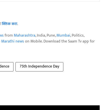
ठी
क्लिक करा
.
ws
from
Maharashtra
, India, Pune,
Mumbai
, Politics,
e Marathi news
on Mobile. Download the Saam Tv app for
dence
75th Independence Day