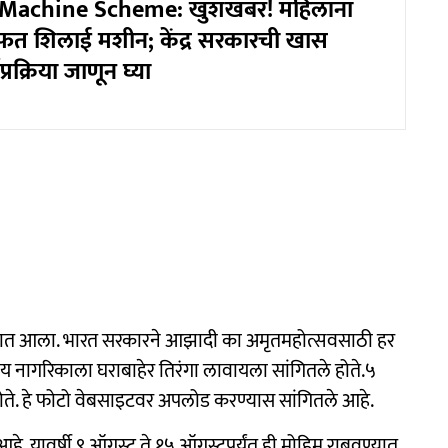
i Machine Scheme: खुशखबर! महिलांना
त शिलाई मशीन; केंद्र सरकारची खास
्रक्रिया जाणून घ्या
्यात आला. भारत सरकारने आझादी का अमृतमहोत्सवसाठी हर
ारतीय नागरिकाला घराबाहेर तिरंगा लावायला सांगितले होते.५
ोते. हे फोटो वेबसाइटवर अपलोड करण्यास सांगितले आहे.
 आहे. यावर्षी ९ ऑगस्ट ते १५ ऑगस्टपर्यंत ही मोहिम राबवण्यात