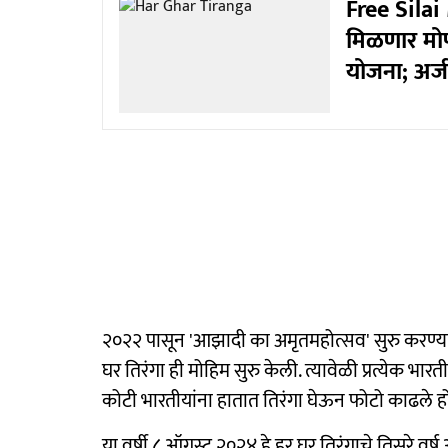
Free Sila
मिळणार मोफ
योजना; अर्जप
२०२२ पासून 'आझादी का अमृतमहोत्सव' सुरु करण
घर तिरंगा ही मोहिम सुरु केली. त्यावेळी प्रत्येक भ
कोटी भारतीयांना हातात तिरंगा घेऊन फोटो काढले ह
या वर्षी ८ ऑगस्ट २०२४ हे हर घर तिरंगाचे तिसरे वर्ष