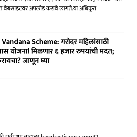
धिकृत वेबसाइटवर अपलोड करावे लागते.या अधिकृत
Vandana Scheme: गरोदर महिलांसाठी
ास योजना! मिळणार ६ हजार रुपयांची मदत;
रायचा? जाणून घ्या
ाठी सर्वप्रथम तुम्हाला harghartiranga.com या