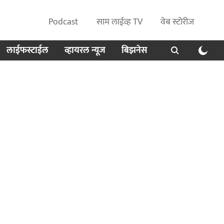
Podcast
साम लाईव्ह TV
वेब स्टोरीज
लाईफस्टाईल
व्हायरल न्यूज
बिझनेस