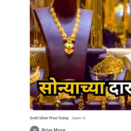
Gold-Silver Price Today
Saam tv
Priya More