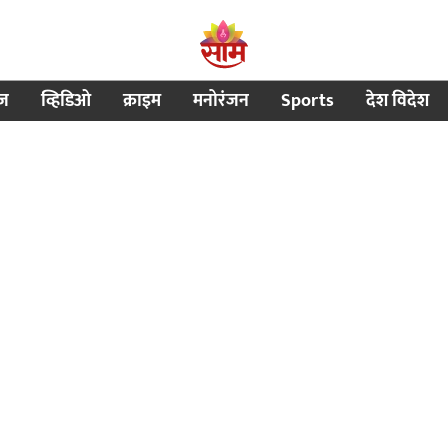
ीज
व्हिडिओ
क्राइम
मनोरंजन
Sports
देश विदेश