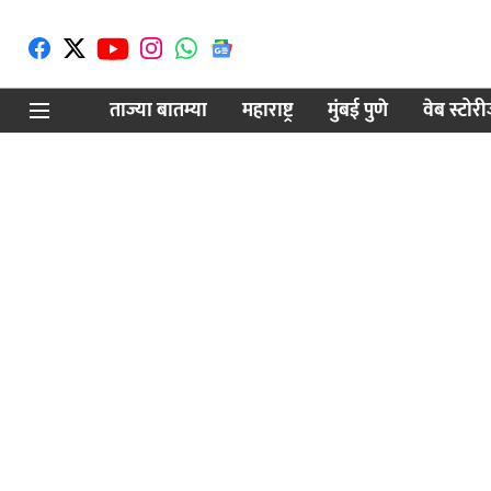
ताज्या बातम्या
महाराष्ट्र
मुंबई पुणे
वेब स्टोर