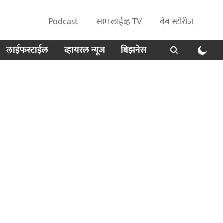
Podcast
साम लाईव्ह TV
वेब स्टोरीज
लाईफस्टाईल
व्हायरल न्यूज
बिझनेस