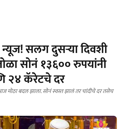
न्यूज! सलग दुसऱ्या दिवशी
तोळा सोनं १३६०० रुपयांनी
ि २४ कॅरेटचे दर
आज मोठा बदल झाला. सोनं स्वस्त झालं तर चांदीचे दर तसेच