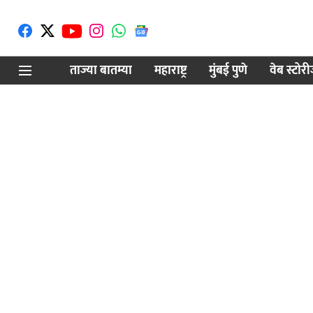
ताज्या बातम्या
महाराष्ट्र
मुंबई पुणे
वेब स्टोर