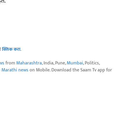
हेत.
ठी
क्लिक करा
.
ws
from
Maharashtra
, India, Pune,
Mumbai
, Politics,
e Marathi news
on Mobile. Download the Saam Tv app for