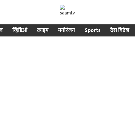
ीज
व्हिडिओ
क्राइम
मनोरंजन
Sports
देश विदेश