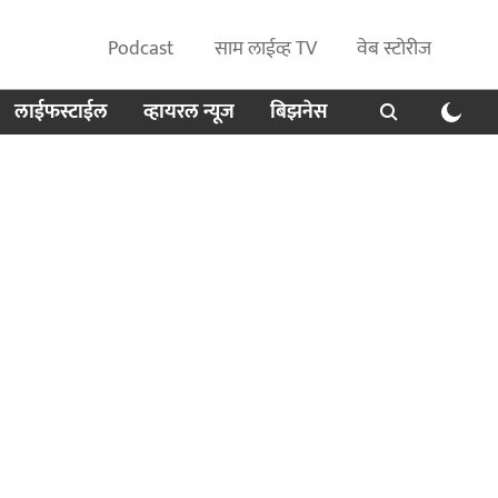
Podcast
साम लाईव्ह TV
वेब स्टोरीज
लाईफस्टाईल
व्हायरल न्यूज
बिझनेस