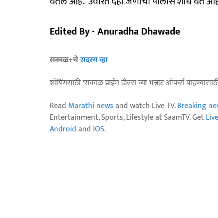
घेतले आहे. उर्वरित दहा जणांचा पोलीस शोध घेत आ
Edited By - Anuradha Dhawade
सकाळ+चे
सदस्य व्हा
शॉपिंगसाठी 'सकाळ प्राईम डील्स'च्या भन्नाट ऑफर्स पाहण्यासा
Read
Marathi news
and watch Live TV.
Breaking ne
Entertainment, Sports, Lifestyle at SaamTV. Get
Liv
Android
and
IOS
.