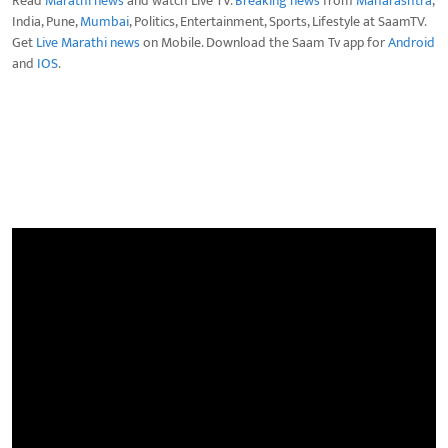
Read
Marathi news
and watch Live TV.
Breaking news
from
Maharashtra
,
India, Pune,
Mumbai
, Politics, Entertainment, Sports, Lifestyle at SaamTV.
Get
Live Marathi news
on Mobile. Download the Saam Tv app for
Android
and
IOS
.