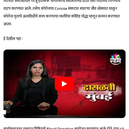
त्यानंतर समाजातील गरजू होतकरू नागरिकांना सवलतीच्या दरात ११० पिठाच्या गिरण्याचे
वाटप करण्यात आले. तसेच कोरोनाचा Corona संकटात स्वतःचा जीव धोक्यात घालून
कोरोना मृताचे अंत्यविधीचे काम करणाऱ्या व्यक्तींचा कोविड योद्धा म्हणून सन्मान करण्यात
आला.
हे देखील पहा -
कार्यक्रमानंतर रक्तदान शिबिराचे Blood Donation आयोजन करण्यात आले होते. यात ५१