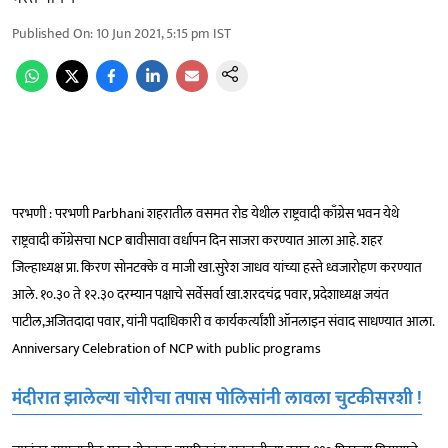
Published On
:
10 Jun 2021, 5:15 pm
IST
परभणी : परभणी Parbhani शहरातील वसमत रोड येथील राष्ट्रवादी काँग्रेस भवन येथे
राष्ट्रवादी कॉंग्रेसचा NCP बावीसावा वर्धापन दिन साजरा करण्यात आला आहे. शहर
जिल्हाध्यक्ष प्रा. किरण सोनटक्के व माजी खा.सुरेश जाधव यांच्या हस्ते ध्वजारोहण करण्यात
आले. १०.३० ते १२.३० दरम्यान पक्षाचे सर्वेसर्वा खा.शरदचंद्र पवार, प्रदेशाध्यक्ष जयंत
पाटील,अजितदादा पवार, यांनी पदाधिकारी व कार्यकर्त्यांशी ऑनलाइन संवाद साधण्यात आला.
Anniversary Celebration of NCP with public programs
मंदीरात झालेल्या चोरीचा तपास पोलिसांनी लावला चुटकीसरशी !