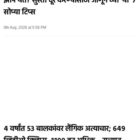
झोप येते? सुस्ती दूर करण्यासाठी जाणून घ्या 'या' ७
सोप्या टिप्स
8th Aug, 2026 at 5:56 PM
४ वर्षांत ५३ बालकांवर लैंगिक अत्याचार; ६४९