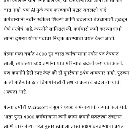
एमी कोलमन यांनी स्पष्ट केलं की, या कर्मचाऱ्यांच्या जागी AI आणलं
जात नाही. पण AI मुळे काम करण्याची पद्धत बदलली आहे.
कर्मचाऱ्यांनी नवीन स्कील्स शिकणे आणि बदलत्या तंत्रज्ञानाशी जुळवून
घेणे गरजेचे आहे. कंपनीने सांगितलं की, कर्मचारी कमी करण्याआधी
त्यांना दुसऱ्या योग्य पदावर नियुक्त करण्याचा प्रयत्न केला जातो.
गेल्या एका वर्षात ४००० हून जास्त कर्मचाऱ्यांना नवीन पदं देण्यात
आली, त्यातल्या ५०० जणांना याच महिन्यात बदली करण्यात आली.
पण कंपनीने हेही स्पष्ट केलं की ही पुनर्रचना इथेच थांबणार नाही. पुढच्या
काही महिन्यांत इतर विभागांमध्येही अशाच प्रकारचे बदल होण्याची
शक्यता आहे.
गेल्या वर्षीही Microsoft ने सुमारे ९१०० कर्मचाऱ्यांची कपात केले होते.
आता पुन्हा ४८०० कर्मचाऱ्यांना कमी करून कंपनी बदलत्या तंत्रज्ञान
आणि ग्राहकांच्या गरजांनुसार स्वतःला जास्त सक्षम बनवण्याचा प्रयत्न