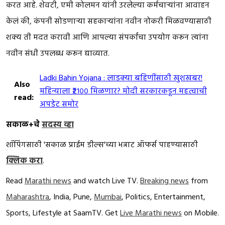
करत आहे. शेवटी, एमी कोलमन यांनी उरलेल्या कर्मचाऱ्यांना आवाहन
केलं की, कंपनी सोडणाऱ्या सहकाऱ्यांना नवीन नोकरी मिळवण्यासाठी
शक्य ती मदत करावी आणि आपल्या संपर्कांचा उपयोग करून त्यांना
नवीन संधी उपलब्ध करून द्याव्यात.
Ladki Bahin Yojana : लाडक्या बहि‍णींसाठी खुशखबर!
Also
महिन्याला ₹२१०० मिळणार? मोदी सरकारकडून महत्वाची
read:
अपडेट समोर
सकाळ+चे
सदस्य व्हा
शॉपिंगसाठी 'सकाळ प्राईम डील्स'च्या भन्नाट ऑफर्स पाहण्यासाठी
क्लिक करा
.
Read
Marathi news
and watch Live TV.
Breaking news
from
Maharashtra
, India, Pune,
Mumbai
, Politics, Entertainment,
Sports, Lifestyle at SaamTV. Get
Live Marathi news
on Mobile.