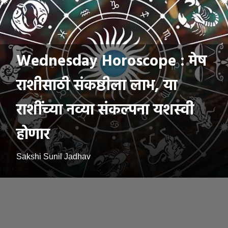
Wednesday Horoscope : मेष
राशीसाठी संकष्ठीला लाभ, या
राशींच्या नव्या संकल्पना यशस्वी
होणार
Sakshi Sunil Jadhav