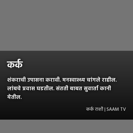
कर्क
शंकराची उपासना करावी. मनस्वास्थ्य चांगले राहील.
लांबचे प्रवास घडतील. संतती बाबत सुवार्ता कानी
येतील.
कर्क राशी | SAAM TV