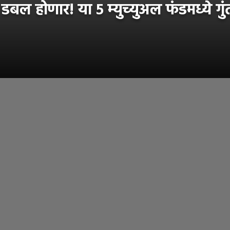
बल होणार! या ५ म्युच्युअल फंडमध्ये ग