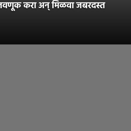
ुंतवणूक करा अन् मिळवा जबरदस्त