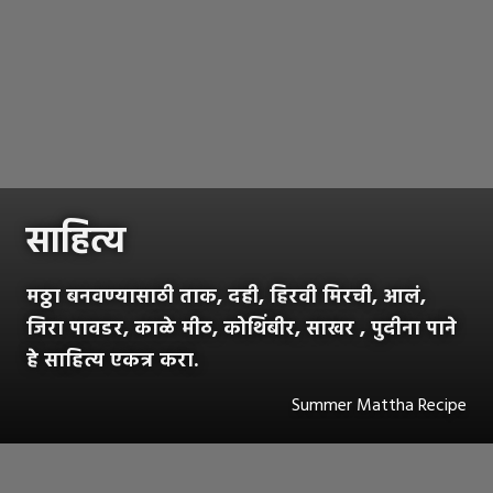
साहित्य
मठ्ठा बनवण्यासाठी ताक, दही, हिरवी मिरची, आलं,
जिरा पावडर, काळे मीठ, कोथिंबीर, साखर , पुदीना पाने
हे साहित्य एकत्र करा.
Summer Mattha Recipe