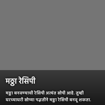
मठ्ठा रेसिपी
मठ्ठा बनवण्याची रेसिपी अत्यंत सोपी आहे. तुम्ही
घरच्याघरी सोप्या पद्धतीने मठ्ठा रेसिपी बनवू शकता.