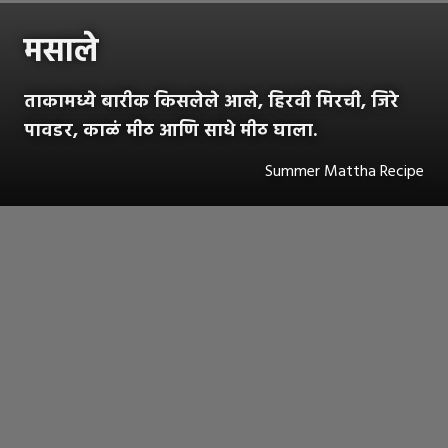
मसाले
ताकामध्ये बारीक किसलेले आले, हिरवी मिरची, जिरे
पावडर, काळं मीठ आणि साधे मीठ घाला.
Summer Mattha Recipe