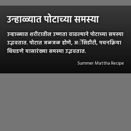
उन्हाळ्यात पोटाच्या समस्या
उन्हाळ्यात शरीरातील उष्णता वाढल्याने पोटाच्या समस्या
उद्भवतात. पोटात जळजळ होणे, अॅसिडीटी, पचनक्रिया
बिघडणे यासारंख्या समस्या उद्भवतात.
Summer Mattha Recipe