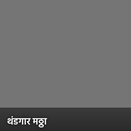
थंडगार मठ्ठा