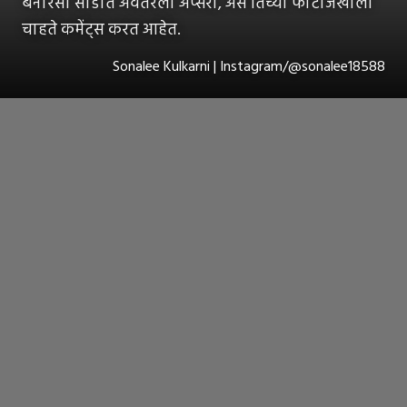
बनारसी साडीत अवतरली अप्सरा, असे तिच्या फोटोजखाली
चाहते कमेंट्स करत आहेत.
Sonalee Kulkarni | Instagram/@sonalee18588