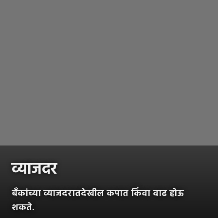
व्याजदर
बँकांच्या व्याजदरातदेखील कपात किंवा वाढ होऊ
शकते.