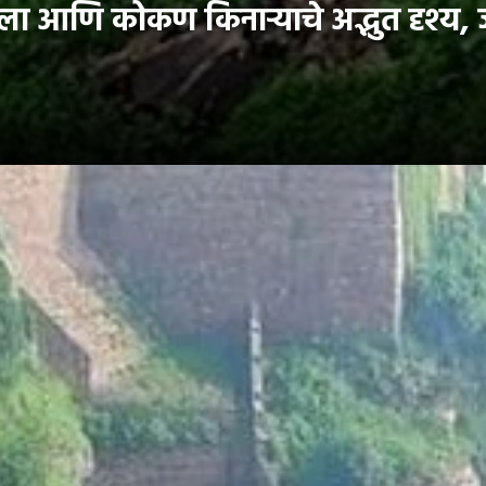
ा आणि कोकण किनाऱ्याचे अद्भुत दृश्य, ज