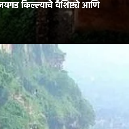
यगड किल्ल्याचे वैशिष्ट्ये आणि