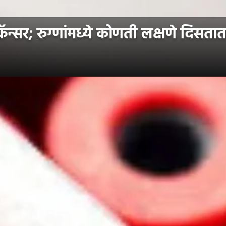
्सर; रुग्णांमध्ये कोणती लक्षणे दिसतात