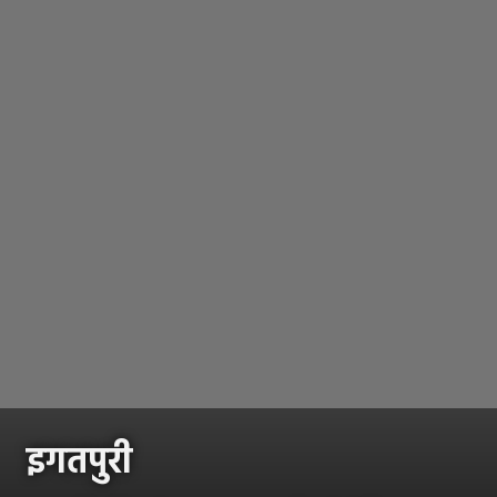
इगतपुरी