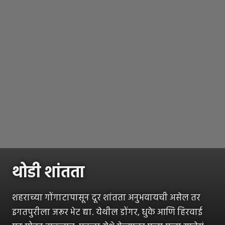
थोडी शांतता
शहराच्या गोंगाटापासून दूर शांतता अनुभवायची असेल तर
इगतपुरीला जरूर भेट द्या. येथील डोंगर, धुके आणि हिरवाई