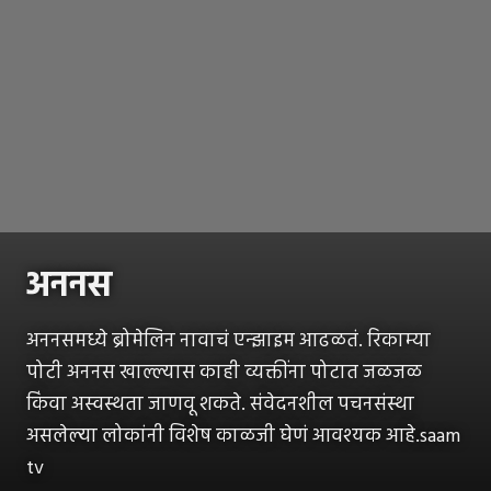
अननस
अननसमध्ये ब्रोमेलिन नावाचं एन्झाइम आढळतं. रिकाम्या
पोटी अननस खाल्ल्यास काही व्यक्तींना पोटात जळजळ
किंवा अस्वस्थता जाणवू शकते. संवेदनशील पचनसंस्था
असलेल्या लोकांनी विशेष काळजी घेणं आवश्यक आहे.saam
tv