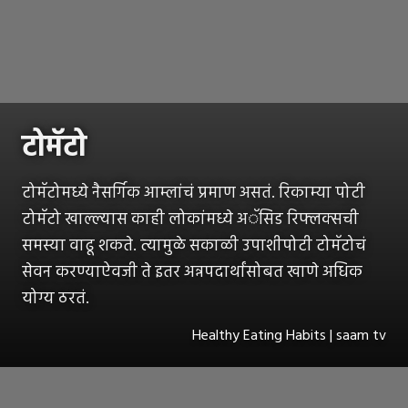
टोमॅटो
टोमॅटोमध्ये नैसर्गिक आम्लांचं प्रमाण असतं. रिकाम्या पोटी
टोमॅटो खाल्ल्यास काही लोकांमध्ये अॅसिड रिफ्लक्सची
समस्या वाढू शकते. त्यामुळे सकाळी उपाशीपोटी टोमॅटोचं
सेवन करण्याऐवजी ते इतर अन्नपदार्थांसोबत खाणे अधिक
योग्य ठरतं.
Healthy Eating Habits | saam tv