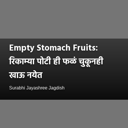
Empty Stomach Fruits:
रिकाम्या पोटी ही फळं चुकूनही
खाऊ नयेत
Surabhi Jayashree Jagdish