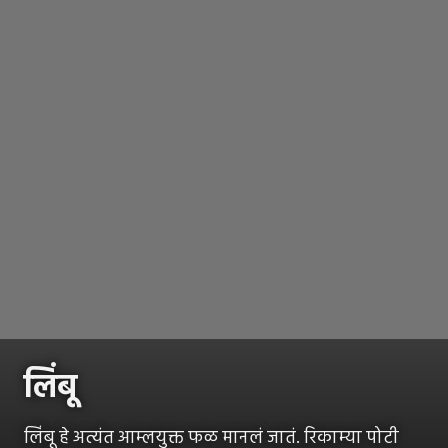
लिंबू
लिंबू हे अत्यंत आम्लयुक्त फळ मानलं जातं. रिकाम्या पोटी