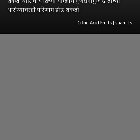
शकते. याशिवाय तिच्या आम्लीय गुणधर्मांमुळे दातांच्या
आरोग्यावरही परिणाम होऊ शकतो.
Citric Acid Fruits | saam tv