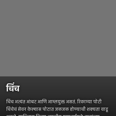
चिंच
चिंच अत्यंत आंबट आणि आम्लयुक्त असतं. रिकाम्या पोटी
चिंचेचं सेवन केल्यास पोटात जळजळ होण्याची शक्यता वाढू