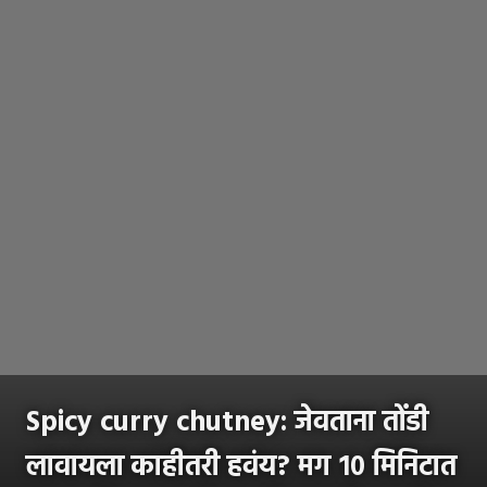
Spicy curry chutney: जेवताना तोंडी
लावायला काहीतरी हवंय? मग १० मिनिटात