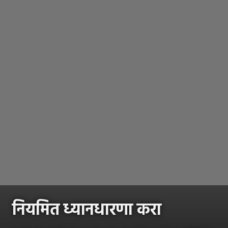
नियमित ध्यानधारणा करा