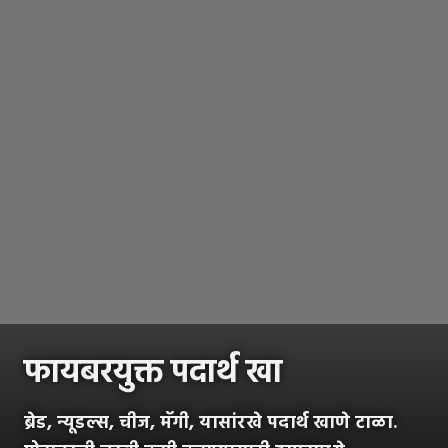
फायबरयुक्त पदार्थ खा
ब्रेड, न्यूडल्स, चीज, मॅगी, यासांरखे पदार्थ खाणे टाळा.