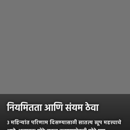
नियमितता आणि संयम ठेवा
३ महिन्यांत परिणाम दिसण्यासाठी सातत्य खूप महत्त्वाचे