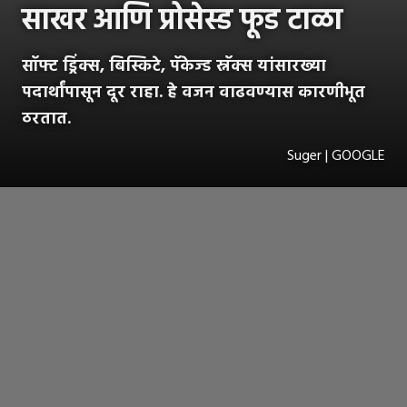
साखर आणि प्रोसेस्ड फूड टाळा
सॉफ्ट ड्रिंक्स, बिस्किटे, पॅकेज्ड स्नॅक्स यांसारख्या
पदार्थांपासून दूर राहा. हे वजन वाढवण्यास कारणीभूत
ठरतात.
Suger | GOOGLE