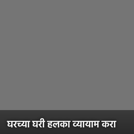
घरच्या घरी हलका व्यायाम करा