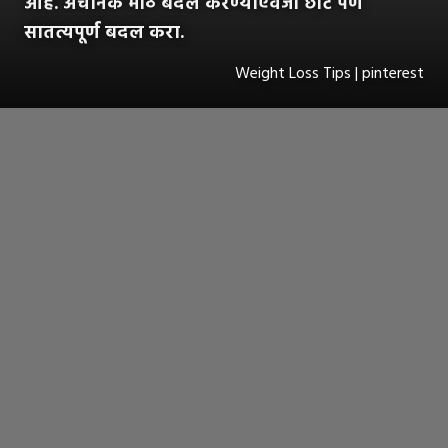
आहे. अचानक मोठे बदल करण्याऐवजी छोटे पण
सातत्यपूर्ण बदल करा.
Weight Loss Tips | pinterest