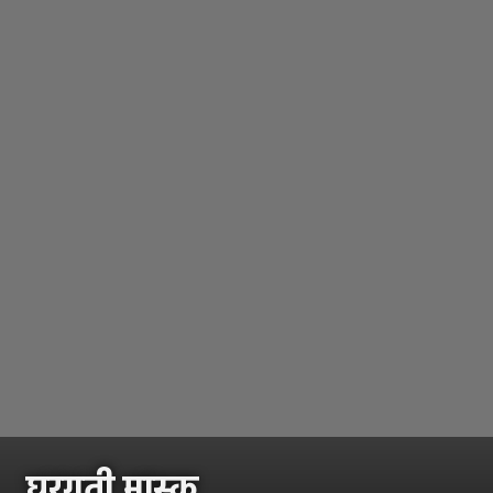
घरगुती मास्क