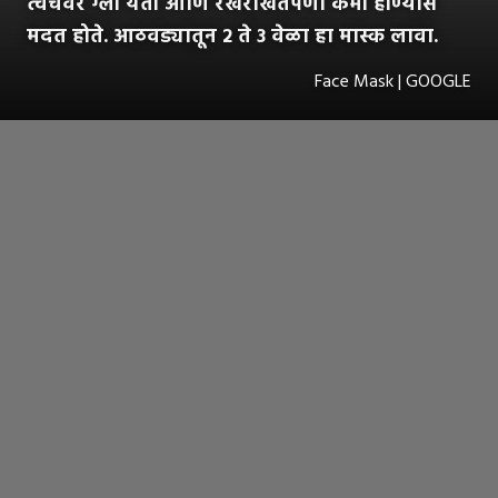
त्वचेवर ग्लो येतो आणि रखरखितपणा कमी होण्यास
मदत होते. आठवड्यातून २ ते ३ वेळा हा मास्क लावा.
Face Mask | GOOGLE