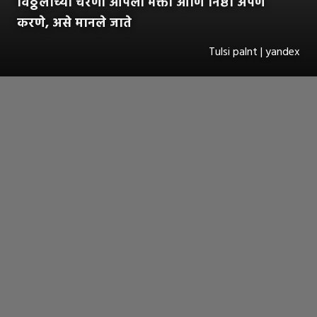
विठ्ठलाच्या चरणी आपली भक्ती आणि निष्ठा अर्पण
करणे, असे मानले जाते
Tulsi palnt | yandex