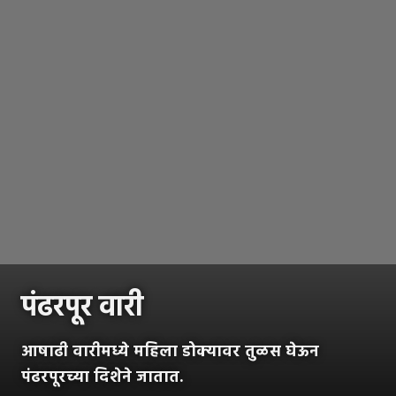
पंढरपूर वारी
आषाढी वारीमध्ये महिला डोक्यावर तुळस घेऊन
पंढरपूरच्या दिशेने जातात.