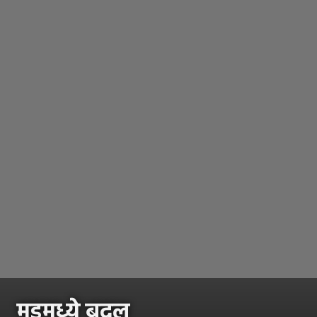
मूडमध्ये बदल