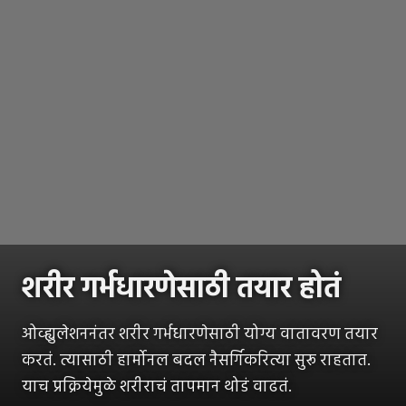
शरीर गर्भधारणेसाठी तयार होतं
ओव्ह्युलेशननंतर शरीर गर्भधारणेसाठी योग्य वातावरण तयार
करतं. त्यासाठी हार्मोनल बदल नैसर्गिकरित्या सुरू राहतात.
याच प्रक्रियेमुळे शरीराचं तापमान थोडं वाढतं.