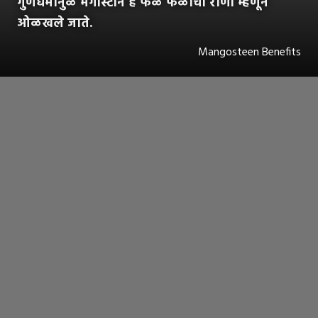
गुणधर्मानुळे मँगोस्टीन हे फळ फळांची राणी म्हणून
ओळखले जाते.
Mangosteen Benefits