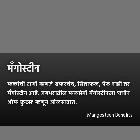
मँगोस्टीन
फळांची राणी म्हणजे सफरचंद, सिताफळ, पेरू नाही तर
मँगोस्टीन आहे. जगभरातील फळप्रेमी मँगोस्टीनला 'क्वीन
ऑफ फ्रुट्स' म्हणून ओळखतात.
Mangosteen Benefits