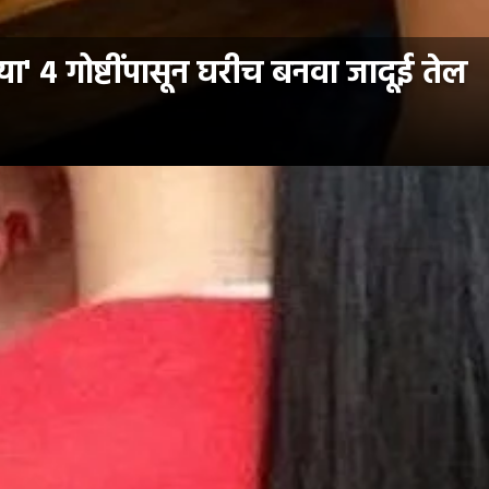
ा' ४ गोष्टींपासून घरीच बनवा जादूई तेल