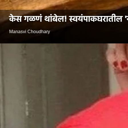
केस गळणं थांबेल! स्वयंपाकघरातील 'य
Manasvi Choudhary