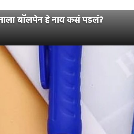
नाला बॉलपेन हे नाव कसं पडलं?