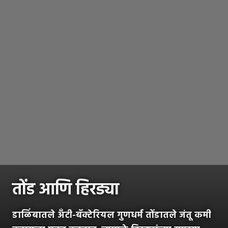
तोंड आणि हिरड्या
डाळिंबातले अँटी-बॅक्टेरियल गुणधर्म तोंडातले जंतू कमी