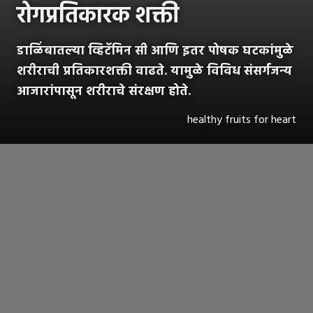
रोगप्रतिकारक शक्ती
डाळिंबातल्या व्हिटॅमिन सी आणि इतर पोषक घटकांमुळे
शरीराची प्रतिकारशक्ती वाढते. यामुळे विविध संसर्गजन्य
आजारांपासून शरीराचे संरक्षण होते.
healthy fruits for heart