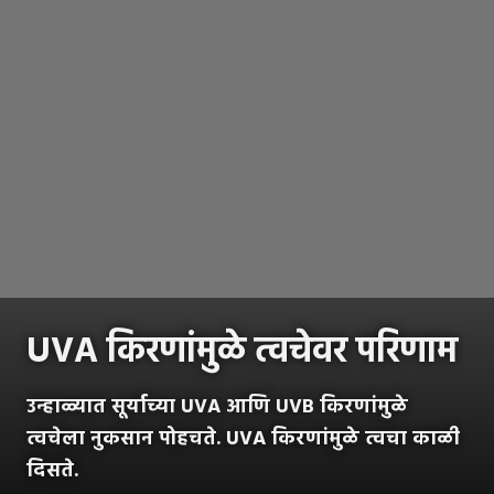
UVA किरणांमुळे त्वचेवर परिणाम
उन्हाळ्यात सूर्याच्या UVA आणि UVB किरणांमुळे
त्वचेला नुकसान पोहचते. UVA किरणांमुळे त्वचा काळी
दिसते.