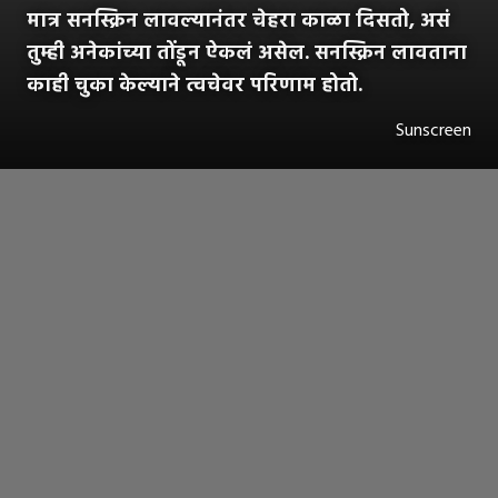
मात्र सनस्क्रिन लावल्यानंतर चेहरा काळा दिसतो, असं
तुम्ही अनेकांच्या तोंडून ऐकलं असेल. सनस्क्रिन लावताना
काही चुका केल्याने त्वचेवर परिणाम होतो.
Sunscreen