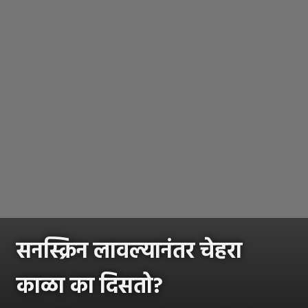
सनस्क्रिन लावल्यानंतर चेहरा
काळा का दिसतो?