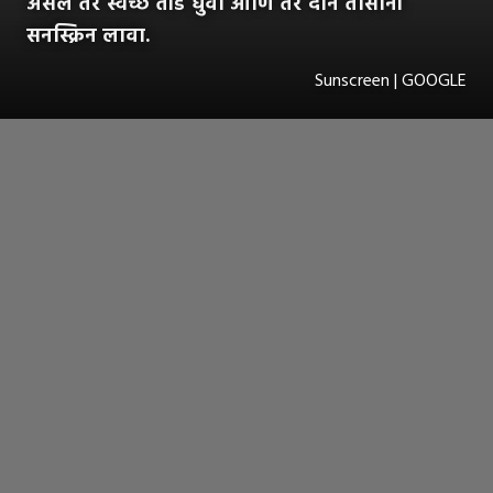
असेल तर स्वच्छ तोंड धुवा आणि तर दोन तासांनी
सनस्क्रिन लावा.
Sunscreen | GOOGLE