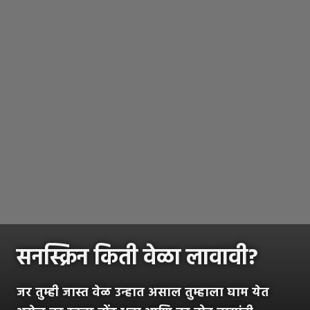
सनस्क्रिन किती वेळा लावावी?
जर तुम्ही जास्त वेळ उन्हात असाल तुम्हाला घाम येत