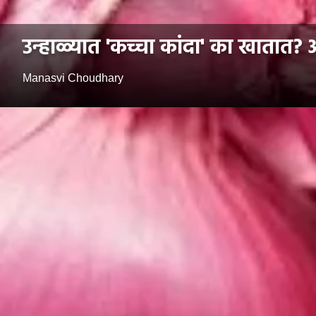
उन्हाळ्यात 'कच्चा कांदा' का खातात
Manasvi Choudhary