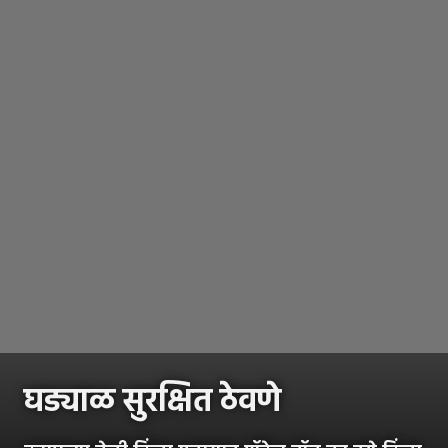
घड्याळ सुरक्षित ठेवणे