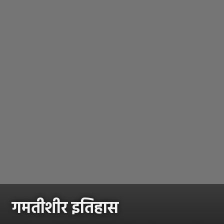
गमतीशीर इतिहास