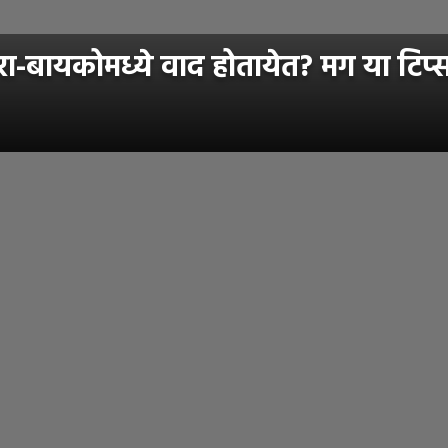
रा-बायकोमध्ये वाद होतायेत? मग या टिप