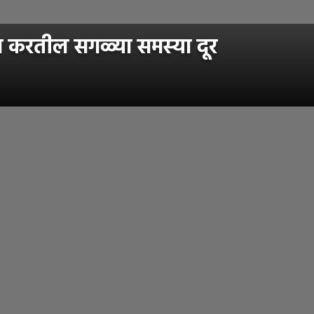
्स करतील सगळ्या समस्या दूर