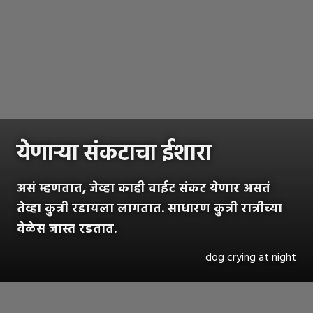
येणाऱ्या संकटाचा ईशारा
असं म्हणतात, जेव्हा काही वाईट संकट येणार असतं
तेव्हा कुत्री रडायला लागतात. साधारण कुत्री रात्रीच्या
वेळेस जास्त रडतात.
dog crying at night