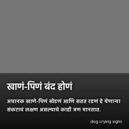
खाणं-पिणं बंद होणं
अचानक खाणे-पिणं सोडणं आणि सतत रडणं हे येणाऱ्या
संकटाचं लक्षण असल्याचे काही जण मानतात.
dog crying signs