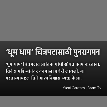
‘धूम धाम’ चित्रपटासाठी पुनरागमन
'धूम धाम' चित्रपटात प्रातिक गांधी सोबत काम करताना,
तिने ९ महिन्यांनंतर कामाला हजेरी लावली. या
परताव्याबद्दल तिने आत्मविश्वास व्यक्त केला.
Yami Gautam | Saam Tv