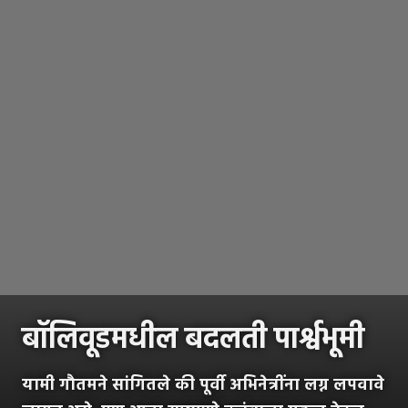
बॉलिवूडमधील बदलती पार्श्वभूमी
यामी गौतमने सांगितले की पूर्वी अभिनेत्रींना लग्न लपवावे