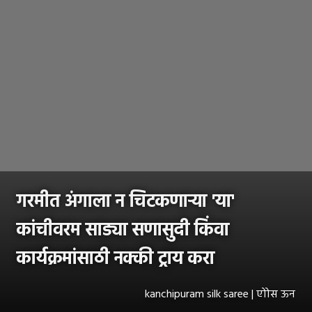
गरमीत अंगाला न चिटकणाऱ्या 'या'
कांचीवरम साड्या सणासुदी किंवा
कार्यक्रमांसाठी नक्की ट्राय करा
kanchipuram silk saree | एोोस ऊन