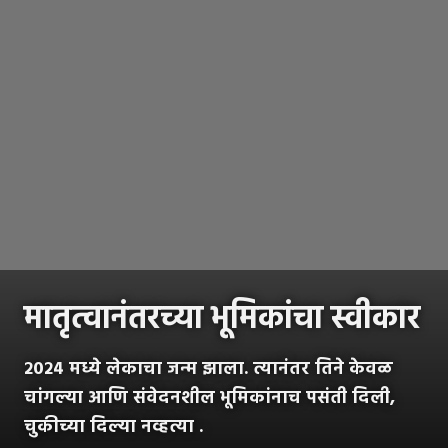
मातृत्वानंतरच्या भूमिकांचा स्वीकार
२०२४ मध्ये लेकाचा जन्म झाला. त्यानंतर तिने केवळ
चांगल्या आणि संवेदनशील भूमिकांनाच पसंती दिली,
चुकीच्या दिल्या नव्हत्या .