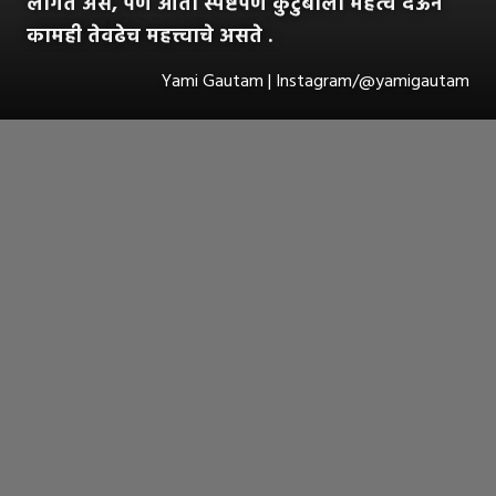
लागत असे, पण आता स्पष्टपणे कुटुंबाला महत्व देऊन
कामही तेवढेच महत्त्वाचे असते .
Yami Gautam | Instagram/@yamigautam