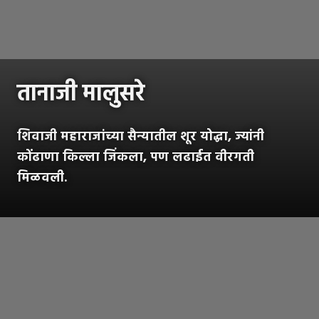
तानाजी मालुसरे
शिवाजी महाराजांच्या सैन्यातील शूर योद्धा, ज्यांनी
कोंढाणा किल्ला जिंकला, पण लढाईत वीरगती
मिळवली.