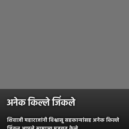
अनेक किल्ले जिंकले
शिवाजी महाराजांनी विश्वासू सहकाऱ्यांसह अनेक किल्ले
जिंकून आपले साम्राज्य मजबुत केले.