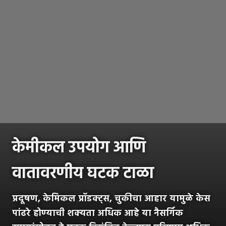
केमीकल उपयोग आणि
वातावरणीय घटक टाळा
प्रदूषण, केमिकल प्रॉडक्ट्स, चुकीचा आहार यामुळे केस
पांढरे होण्याची शक्यता अधिक आहे या नैसर्गिक