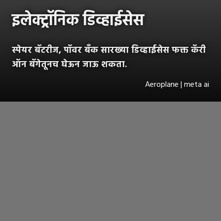
इलेक्ट्रॉनिक डिव्हाईसेस
स्पेयर बॅटरीज, पॉवर बॅंक सारख्या डिव्हाईसेस फक्त कॅरी
ऑन बॅगेतूनच घेऊन जाऊ शकता.
Aeroplane | meta ai