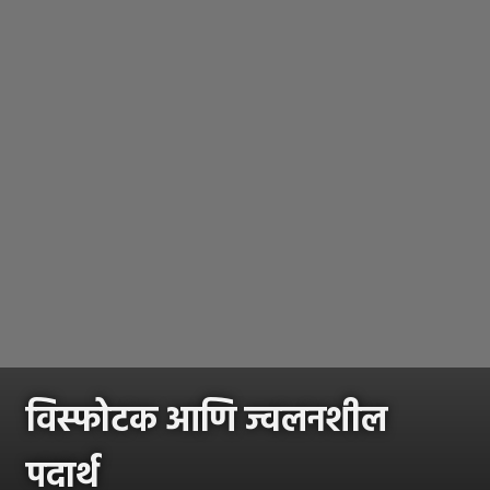
विस्फोटक आणि ज्वलनशील
पदार्थ