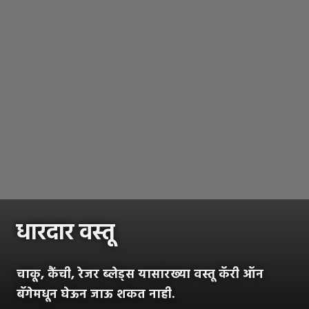
धारदार वस्तू
चाकू, कैंची, रेजर ब्लेड्स यासारख्या वस्तू कॅरी ऑन
बॅगेमधून घेऊन जाऊ शकत नाही.