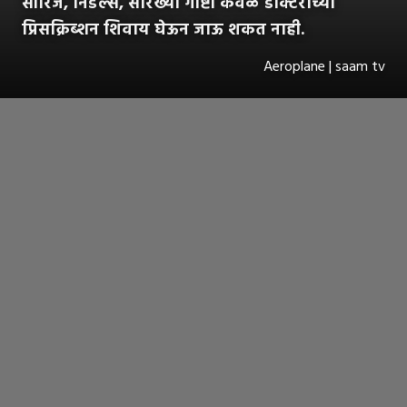
सीरिंज, निडल्स, सारख्या गोष्टी केवळ डॉक्टरांच्या
प्रिसक्रिब्शन शिवाय घेऊन जाऊ शकत नाही.
Aeroplane | saam tv