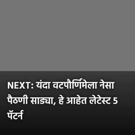
NEXT: यंदा वटपौर्णिमेला नेसा
पैठणी साड्या, हे आहेत लेटेस्ट 5
पॅटर्न