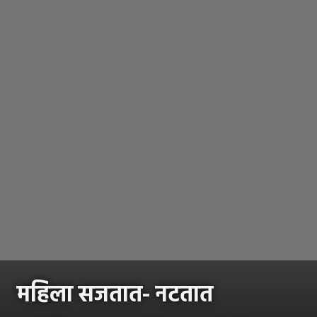
महिला सजतात- नटतात