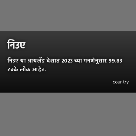
निउए
निउए या आयलॅंड देशात २०२३ च्या गनणेनुसार ९९.८३
टक्के लोक आहेत.
country