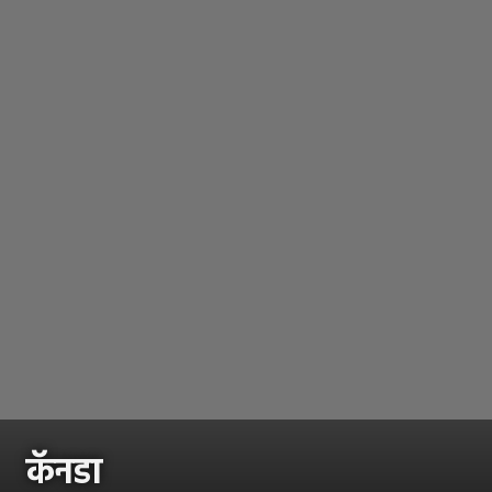
कॅनडा