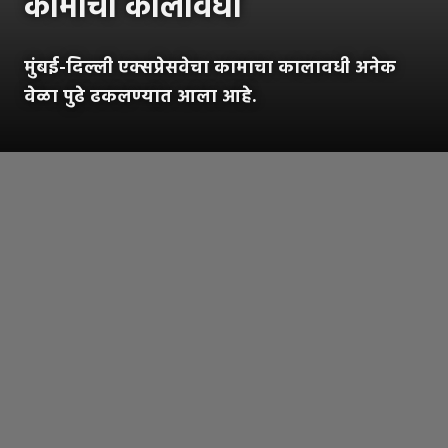
कामाचा कालावधी
मुंबई-दिल्ली एक्सप्रेसवेचा कामाचा कालावधी अनेक
वेळा पुढे ढकलण्यात आला आहे.