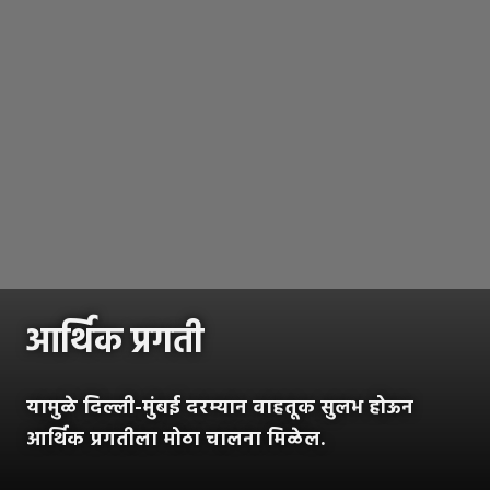
आर्थिक प्रगती
यामुळे दिल्ली-मुंबई दरम्यान वाहतूक सुलभ होऊन
आर्थिक प्रगतीला मोठा चालना मिळेल.