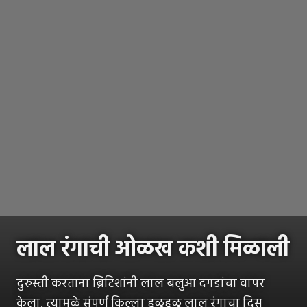
लाल रंगाची ओळख कशी मिळाली
दुरुस्ती करताना ब्रिटिशांनी लाल बलुआ दगडांचा वापर
केला. त्यामुळे संपूर्ण किल्ला हळूहळू लाल रंगाचा दिसू