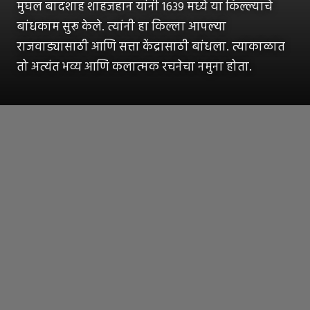
मुघल बादशाह शाहजहान यांनी 1639 मध्ये या किल्ल्याचे
बांधकाम सुरू केले. त्यांनी हा किल्ला आपल्या
राजवाड्यासाठी आणि सत्ता केंद्रासाठी बांधला. त्याकाळात
तो अत्यंत भव्य आणि कलात्मक रचनेचा नमुना होता.